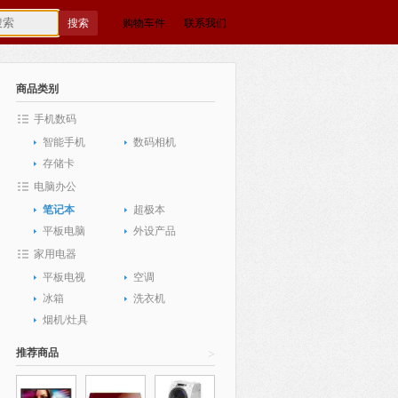
购物车
件
联系我们
商品类别
手机数码
智能手机
数码相机
存储卡
电脑办公
笔记本
超极本
平板电脑
外设产品
家用电器
平板电视
空调
冰箱
洗衣机
烟机/灶具
推荐商品
>