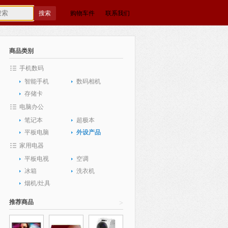
购物车
件
联系我们
商品类别
手机数码
智能手机
数码相机
存储卡
电脑办公
笔记本
超极本
平板电脑
外设产品
家用电器
平板电视
空调
冰箱
洗衣机
烟机/灶具
推荐商品
>