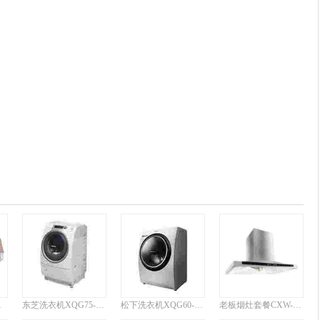
3(镜面红)
东芝洗衣机XQG75-ESE
松下洗衣机XQG60-V63GS
老板烟灶套餐CXW-200-8210N+9B26N+802N