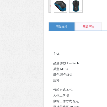
<
商品介绍
商品评论
主体
品牌 罗技 Logitech
类型 M185
颜色 黑色红边
规格
传输方式 2.4G
人体工学 是
鼠标工作方式 光电
鼠标分辨率 1000dpi