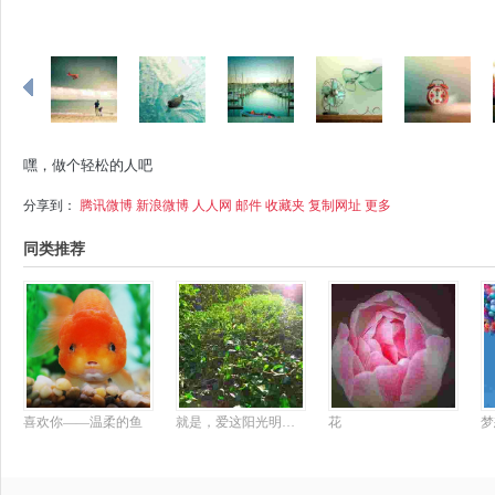
嘿，做个轻松的人吧
分享到：
腾讯微博
新浪微博
人人网
邮件
收藏夹
复制网址
更多
同类推荐
喜欢你——温柔的鱼
就是，爱这阳光明媚的模样。
花
梦