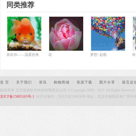
同类推荐
喜欢你——温柔的鱼
花
梦想~起航
首 页
|
关于我们
|
资讯
|
购物商城
|
资源下载
|
图片分享
|
留言反
版权所有 北京骆骆软件科技有限责任公司 © Copyright 2009 - 2013. All Rights Reserved
京ICP备15005165号-1
许可证编号：京ICP证150450号 地址：北京市朝阳区来广营